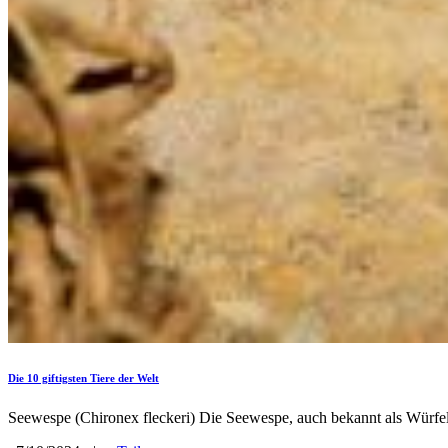
Die 10 giftigsten Tiere der Welt
Seewespe (Chironex fleckeri) Die Seewespe, auch bekannt als Würfelqu